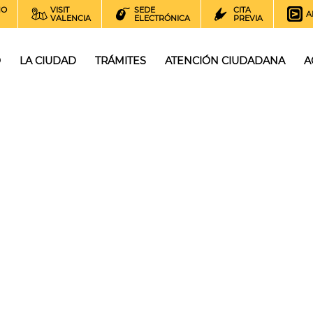
NO
VISIT
SEDE
CITA
A
VALENCIA
ELECTRÓNICA
PREVIA
O
LA CIUDAD
TRÁMITES
ATENCIÓN CIUDADANA
A