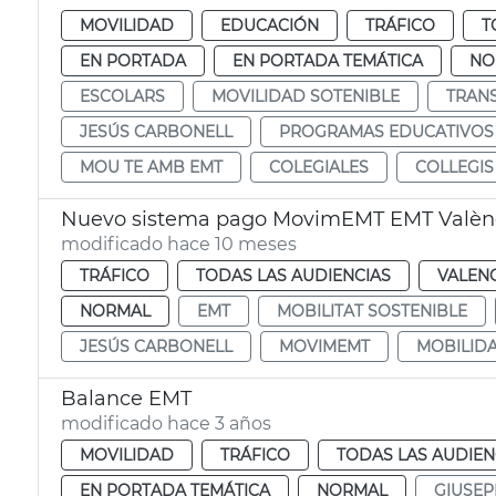
MOVILIDAD
EDUCACIÓN
TRÁFICO
T
EN PORTADA
EN PORTADA TEMÁTICA
NO
ESCOLARS
MOVILIDAD SOTENIBLE
TRAN
JESÚS CARBONELL
PROGRAMAS EDUCATIVOS
MOU TE AMB EMT
COLEGIALES
COLLEGIS
Nuevo sistema pago MovimEMT EMT Valèn
modificado hace 10 meses
TRÁFICO
TODAS LAS AUDIENCIAS
VALEN
NORMAL
EMT
MOBILITAT SOSTENIBLE
JESÚS CARBONELL
MOVIMEMT
MOBILIDA
Balance EMT
modificado hace 3 años
MOVILIDAD
TRÁFICO
TODAS LAS AUDIEN
EN PORTADA TEMÁTICA
NORMAL
GIUSEP