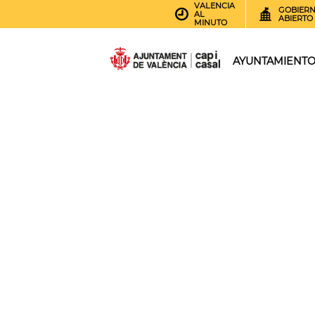
VALENCIA
GOBIER
AL
ABIERTO
MINUTO
AYUNTAMIENT