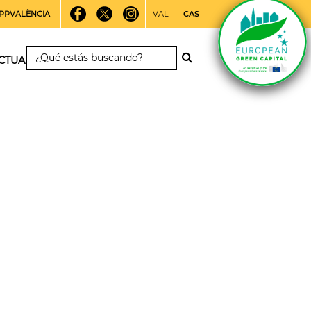
PPVALÈNCIA
VAL
CAS
CTUALIDAD