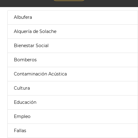
Albufera
Alquería de Solache
Bienestar Social
Bomberos
Contaminación Acústica
Cultura
Educación
Empleo
Fallas