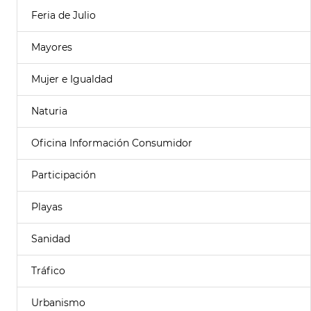
Feria de Julio
Mayores
Mujer e Igualdad
Naturia
Oficina Información Consumidor
Participación
Playas
Sanidad
Tráfico
Urbanismo