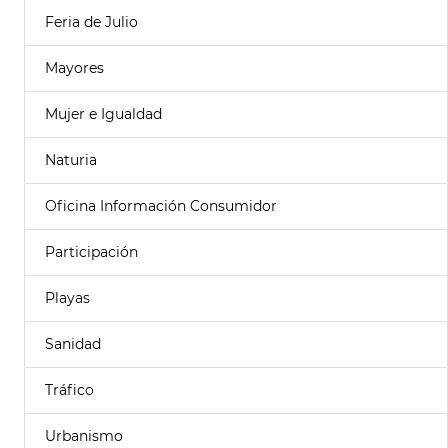
Feria de Julio
Mayores
Mujer e Igualdad
Naturia
Oficina Información Consumidor
Participación
Playas
Sanidad
Tráfico
Urbanismo