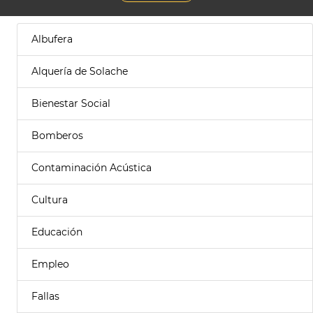
Albufera
Alquería de Solache
Bienestar Social
Bomberos
Contaminación Acústica
Cultura
Educación
Empleo
Fallas