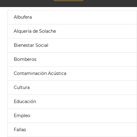
Albufera
Alquería de Solache
Bienestar Social
Bomberos
Contaminación Acústica
Cultura
Educación
Empleo
Fallas