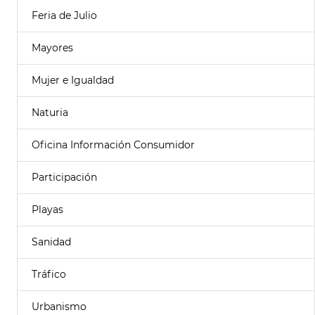
Feria de Julio
Mayores
Mujer e Igualdad
Naturia
Oficina Información Consumidor
Participación
Playas
Sanidad
Tráfico
Urbanismo