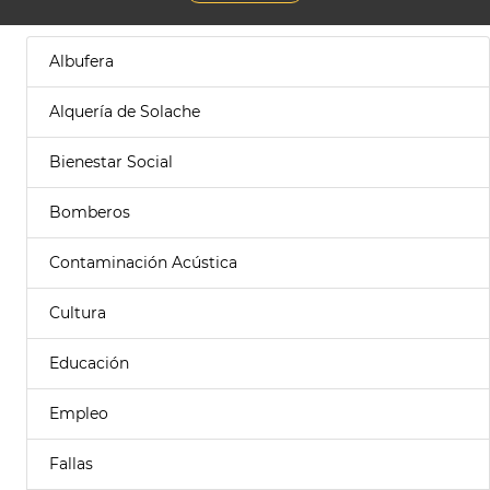
Albufera
Alquería de Solache
Bienestar Social
Bomberos
Contaminación Acústica
Cultura
Educación
Empleo
Fallas