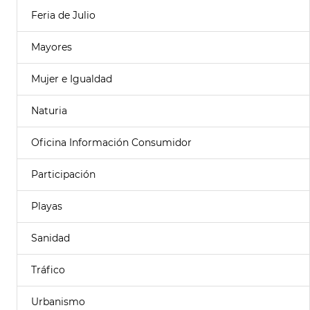
Feria de Julio
Mayores
Mujer e Igualdad
Naturia
Oficina Información Consumidor
Participación
Playas
Sanidad
Tráfico
Urbanismo