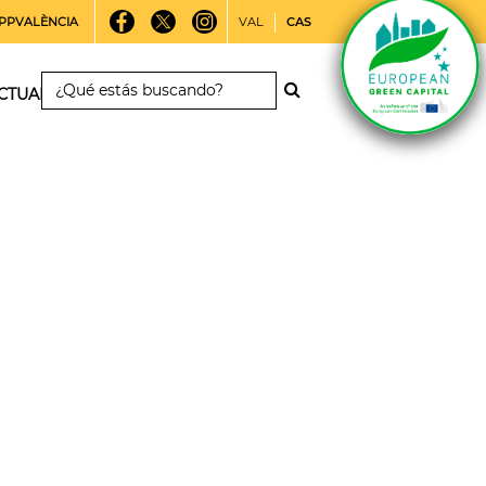
PPVALÈNCIA
VAL
CAS
CTUALIDAD