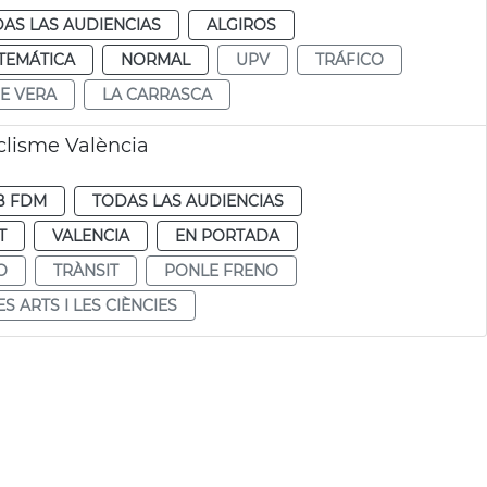
AS LAS AUDIENCIAS
ALGIROS
TEMÁTICA
NORMAL
UPV
TRÁFICO
E VERA
LA CARRASCA
clisme València
B FDM
TODAS LAS AUDIENCIAS
T
VALENCIA
EN PORTADA
O
TRÀNSIT
PONLE FRENO
ES ARTS I LES CIÈNCIES