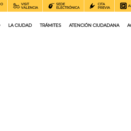
NO
VISIT
SEDE
CITA
A
VALENCIA
ELECTRÓNICA
PREVIA
O
LA CIUDAD
TRÁMITES
ATENCIÓN CIUDADANA
A