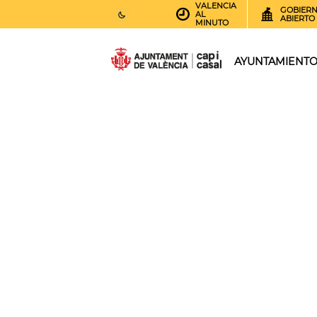
VALENCIA
GOBIER
AL
ABIERTO
MINUTO
27
AEMET.GRADOS
AYUNTAMIENT