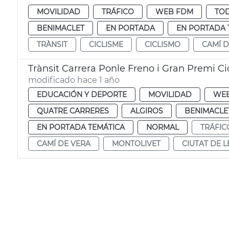
MOVILIDAD
TRÁFICO
WEB FDM
TOD
BENIMACLET
EN PORTADA
EN PORTADA 
TRÀNSIT
CICLISME
CICLISMO
CAMÍ D
Trànsit Carrera Ponle Freno i Gran Premi Ci
modificado hace 1 año
EDUCACIÓN Y DEPORTE
MOVILIDAD
WE
QUATRE CARRERES
ALGIROS
BENIMACLE
EN PORTADA TEMÁTICA
NORMAL
TRÁFIC
CAMÍ DE VERA
MONTOLIVET
CIUTAT DE L