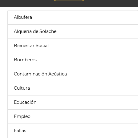
Albufera
Alquería de Solache
Bienestar Social
Bomberos
Contaminación Acústica
Cultura
Educación
Empleo
Fallas