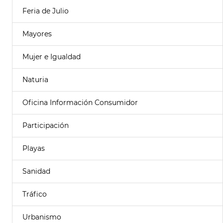
Feria de Julio
Mayores
Mujer e Igualdad
Naturia
Oficina Información Consumidor
Participación
Playas
Sanidad
Tráfico
Urbanismo