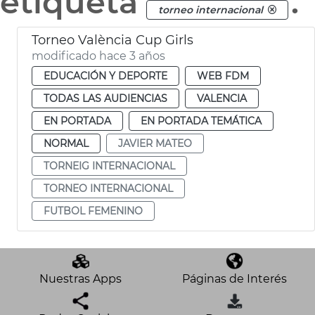
etiqueta
.
torneo internacional
Torneo València Cup Girls
modificado hace 3 años
EDUCACIÓN Y DEPORTE
WEB FDM
TODAS LAS AUDIENCIAS
VALENCIA
EN PORTADA
EN PORTADA TEMÁTICA
NORMAL
JAVIER MATEO
TORNEIG INTERNACIONAL
TORNEO INTERNACIONAL
FUTBOL FEMENINO
Nuestras Apps
Páginas de Interés