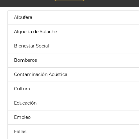
Albufera
Alquería de Solache
Bienestar Social
Bomberos
Contaminación Acústica
Cultura
Educación
Empleo
Fallas