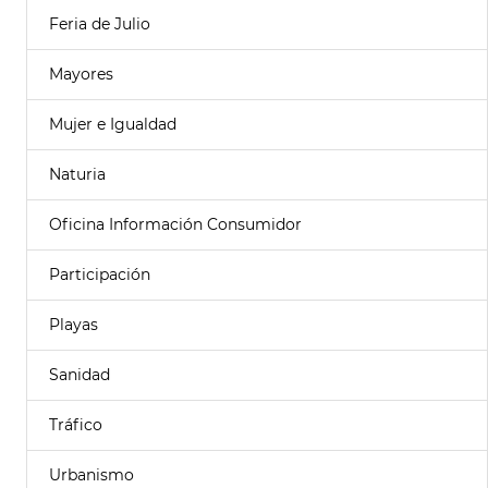
Feria de Julio
Mayores
Mujer e Igualdad
Naturia
Oficina Información Consumidor
Participación
Playas
Sanidad
Tráfico
Urbanismo