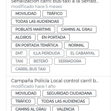
Señalización carril bus-taxi a la Serradora València
modificado hace 5 meses
MOVILIDAD
TRÁFICO
TODAS LAS AUDIENCIAS
POBLATS MARITIMS
CAMINS AL GRAU
ALGIROS
EN PORTADA
EN PORTADA TEMÁTICA
NORMAL
EMT
ILLA PERDUDA
EL CABANYAL
TAXI
BETERÓ
SERRADORA
CARRIL BUS TAXI
Campaña Policía Local control carril bus taxi
modificado hace 1 año
MOVILIDAD
SEGURIDAD CIUDADANA
TRÁFICO
TODAS LAS AUDIENCIAS
CAMINS AL GRAU
VALENCIA