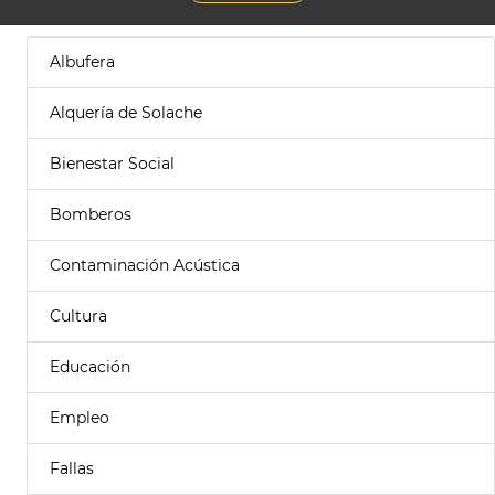
Albufera
Alquería de Solache
Bienestar Social
Bomberos
Contaminación Acústica
Cultura
Educación
Empleo
Fallas