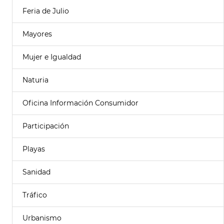
Feria de Julio
Mayores
Mujer e Igualdad
Naturia
Oficina Información Consumidor
Participación
Playas
Sanidad
Tráfico
Urbanismo