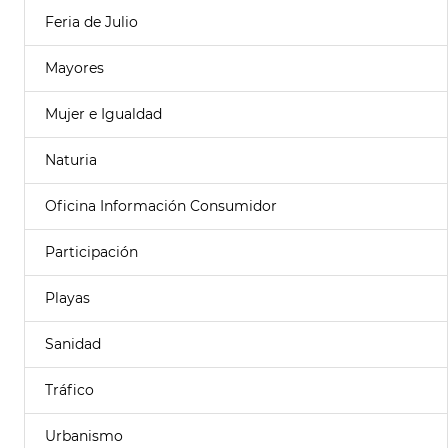
Feria de Julio
Mayores
Mujer e Igualdad
Naturia
Oficina Información Consumidor
Participación
Playas
Sanidad
Tráfico
Urbanismo