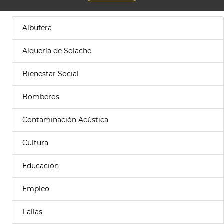
Albufera
Alquería de Solache
Bienestar Social
Bomberos
Contaminación Acústica
Cultura
Educación
Empleo
Fallas