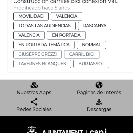
Construcción carriles bici conexión València con Burjassot
modificado hace 5 años
MOVILIDAD
VALENCIA
TODAS LAS AUDIENCIAS
RASCANYA
VALENCIA
EN PORTADA
EN PORTADA TEMÁTICA
NORMAL
GIUSEPPE GREZZI
CARRIL BICI
TAVERNES BLANQUES
BURJASSOT
Nuestras Apps
Páginas de Interés
Redes Sociales
Descargas