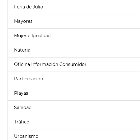
Feria de Julio
Mayores
Mujer e Igualdad
Naturia
Oficina Información Consumidor
Participación
Playas
Sanidad
Tráfico
Urbanismo