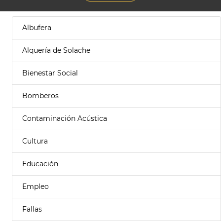
Albufera
Alquería de Solache
Bienestar Social
Bomberos
Contaminación Acústica
Cultura
Educación
Empleo
Fallas