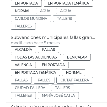
EN PORTADA
EN PORTADA TEMÁTICA
NORMAL
AGUA
AIGUA
CARLOS MUNDINA
TALLERS
TALLERES
Subvenciones municipales fallas grandes e infantiles València
modificado hace 5 meses
ALCALDÍA
FALLAS
TODAS LAS AUDIENCIAS
BENICALAP
VALENCIA
EN PORTADA
EN PORTADA TEMÁTICA
NORMAL
FALLAS
FALLES
CIUTAT FALLERA
CIUDAD FALLERA
TALLERS
TALLERES
MARÍA JOSÉ CATLÁ
Adjudicación proyectos educativos Ayuntamiento València