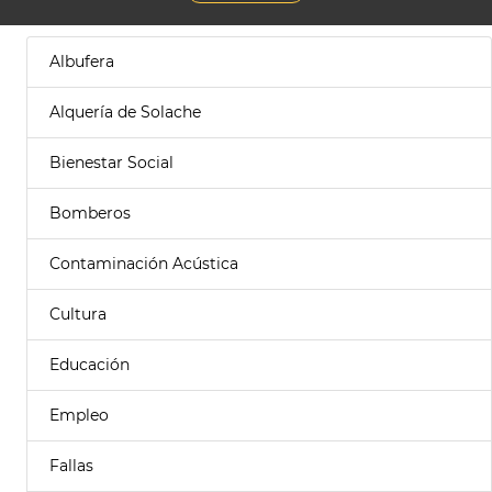
Albufera
Alquería de Solache
Bienestar Social
Bomberos
Contaminación Acústica
Cultura
Educación
Empleo
Fallas