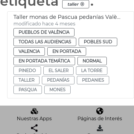
etiqueta
.
taller
Taller monas de Pascua pedanías València
modificado hace 4 meses
PUEBLOS DE VALÈNCIA
TODAS LAS AUDIENCIAS
POBLES SUD
VALENCIA
EN PORTADA
EN PORTADA TEMÁTICA
NORMAL
PINEDO
EL SALER
LA TORRE
TALLER
PEDANÍAS
PEDANIES
PASQUA
MONES
Nuestras Apps
Páginas de Interés