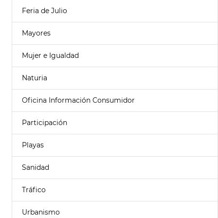
Feria de Julio
Mayores
Mujer e Igualdad
Naturia
Oficina Información Consumidor
Participación
Playas
Sanidad
Tráfico
Urbanismo