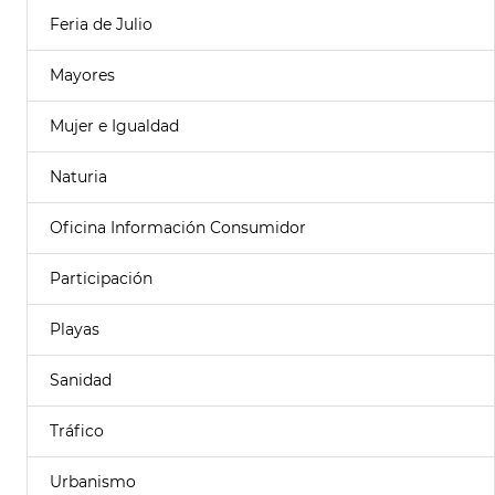
Feria de Julio
Mayores
Mujer e Igualdad
Naturia
Oficina Información Consumidor
Participación
Playas
Sanidad
Tráfico
Urbanismo