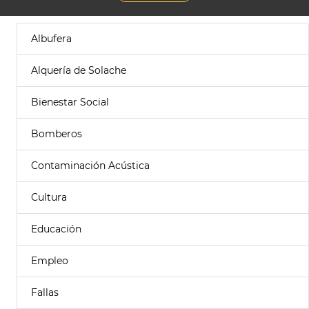
Albufera
Alquería de Solache
Bienestar Social
Bomberos
Contaminación Acústica
Cultura
Educación
Empleo
Fallas