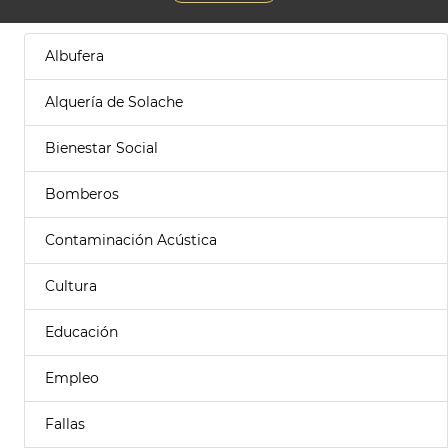
Albufera
Alquería de Solache
Bienestar Social
Bomberos
Contaminación Acústica
Cultura
Educación
Empleo
Fallas