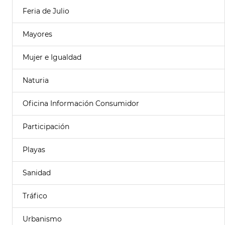
Feria de Julio
Mayores
Mujer e Igualdad
Naturia
Oficina Información Consumidor
Participación
Playas
Sanidad
Tráfico
Urbanismo