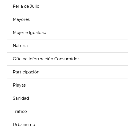
Feria de Julio
Mayores
Mujer e Igualdad
Naturia
Oficina Información Consumidor
Participación
Playas
Sanidad
Tráfico
Urbanismo