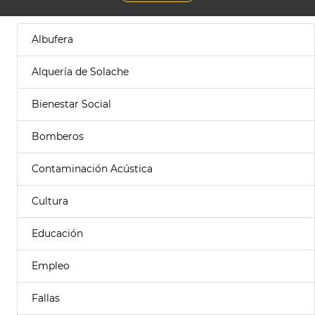
Albufera
Alquería de Solache
Bienestar Social
Bomberos
Contaminación Acústica
Cultura
Educación
Empleo
Fallas