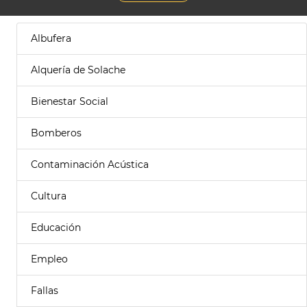
Albufera
Alquería de Solache
Bienestar Social
Bomberos
Contaminación Acústica
Cultura
Educación
Empleo
Fallas