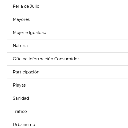
Feria de Julio
Mayores
Mujer e Igualdad
Naturia
Oficina Información Consumidor
Participación
Playas
Sanidad
Tráfico
Urbanismo