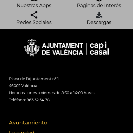
Nuestras Apps
Páginas de Interés
Redes Sociales
Descargas
Plaça de l'Ajuntament nº 1
46002 València
Horarios: lunes a viernes de 8:30 a 14:00 horas
Teléfono: 963 52 54 78
Ayuntamiento
La ciudad