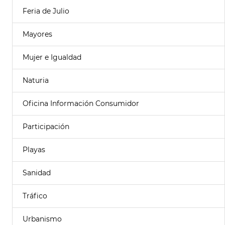
Feria de Julio
Mayores
Mujer e Igualdad
Naturia
Oficina Información Consumidor
Participación
Playas
Sanidad
Tráfico
Urbanismo