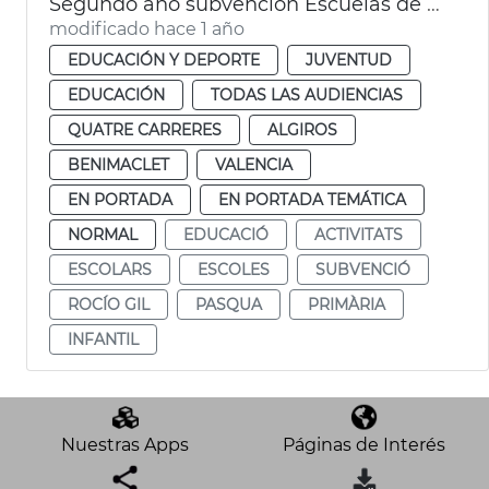
Segundo año subvención Escuelas de Pascua 2025
modificado hace 1 año
EDUCACIÓN Y DEPORTE
JUVENTUD
EDUCACIÓN
TODAS LAS AUDIENCIAS
QUATRE CARRERES
ALGIROS
BENIMACLET
VALENCIA
EN PORTADA
EN PORTADA TEMÁTICA
NORMAL
EDUCACIÓ
ACTIVITATS
ESCOLARS
ESCOLES
SUBVENCIÓ
ROCÍO GIL
PASQUA
PRIMÀRIA
INFANTIL
Nuestras Apps
Páginas de Interés