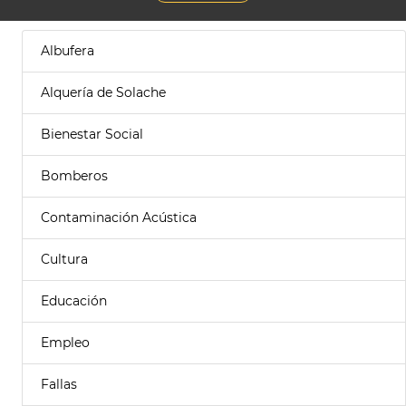
Albufera
Alquería de Solache
Bienestar Social
Bomberos
Contaminación Acústica
Cultura
Educación
Empleo
Fallas