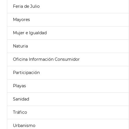
Feria de Julio
Mayores
Mujer e Igualdad
Naturia
Oficina Información Consumidor
Participación
Playas
Sanidad
Tráfico
Urbanismo