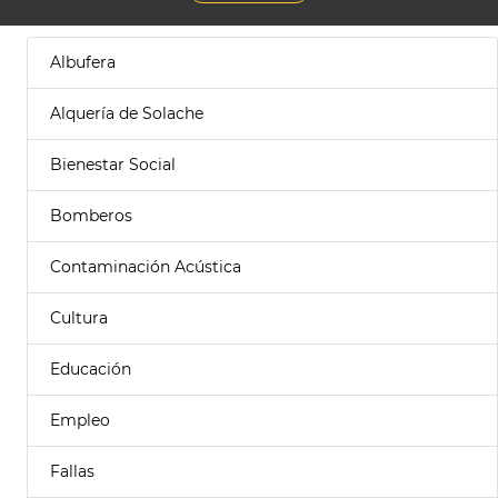
Albufera
Alquería de Solache
Bienestar Social
Bomberos
Contaminación Acústica
Cultura
Educación
Empleo
Fallas