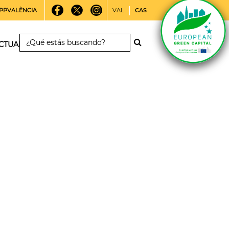
PPVALÈNCIA
VAL
CAS
CTUALIDAD