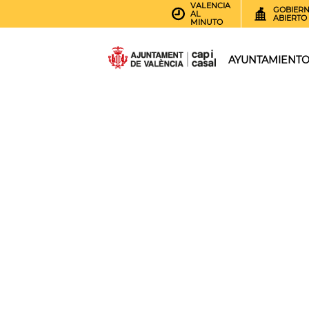
VALENCIA
GOBIER
AL
ABIERTO
MINUTO
AYUNTAMIENT