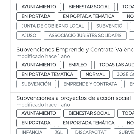
AYUNTAMIENTO
BIENESTAR SOCIAL
TODA
EN PORTADA
EN PORTADA TEMÁTICA
NO
JUNTA DE GOBIERNO LOCAL
SUBVENCIÓ
AJUSO
ASSOCIACIÓ JURISTES SOLIDARIS
Subvenciones Emprende y Contrata Valènc
modificado hace 1 año
AYUNTAMIENTO
EMPLEO
TODAS LAS AUD
EN PORTADA TEMÁTICA
NORMAL
JOSÉ G
SUBVENCIÓN
EMPRENDE Y CONTRATA
E
Subvenciones a proyectos de acción social
modificado hace 1 año
AYUNTAMIENTO
BIENESTAR SOCIAL
TODA
EN PORTADA
EN PORTADA TEMÁTICA
NO
INFÀNCIA
JGL
DISCAPACITAT
SUBVE