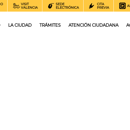
NO
VISIT
SEDE
CITA
A
VALENCIA
ELECTRÓNICA
PREVIA
O
LA CIUDAD
TRÁMITES
ATENCIÓN CIUDADANA
A