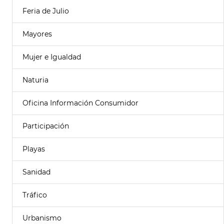
Feria de Julio
Mayores
Mujer e Igualdad
Naturia
Oficina Información Consumidor
Participación
Playas
Sanidad
Tráfico
Urbanismo