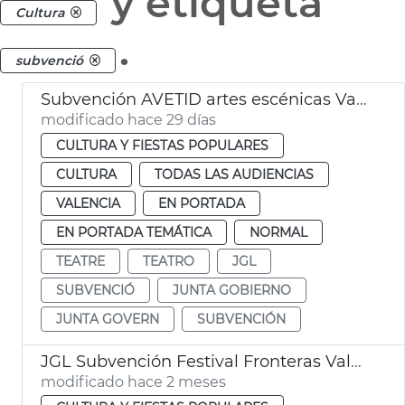
y etiqueta
Cultura
.
subvenció
Subvención AVETID artes escénicas València
modificado hace 29 días
CULTURA Y FIESTAS POPULARES
CULTURA
TODAS LAS AUDIENCIAS
VALENCIA
EN PORTADA
EN PORTADA TEMÁTICA
NORMAL
TEATRE
TEATRO
JGL
SUBVENCIÓ
JUNTA GOBIERNO
JUNTA GOVERN
SUBVENCIÓN
JGL Subvención Festival Fronteras València
modificado hace 2 meses