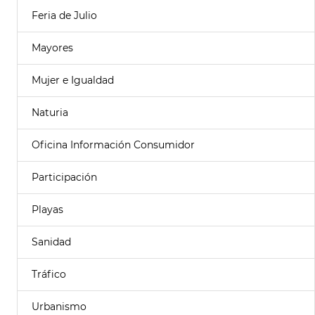
Feria de Julio
Mayores
Mujer e Igualdad
Naturia
Oficina Información Consumidor
Participación
Playas
Sanidad
Tráfico
Urbanismo