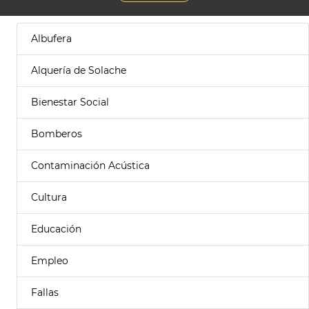
Albufera
Alquería de Solache
Bienestar Social
Bomberos
Contaminación Acústica
Cultura
Educación
Empleo
Fallas