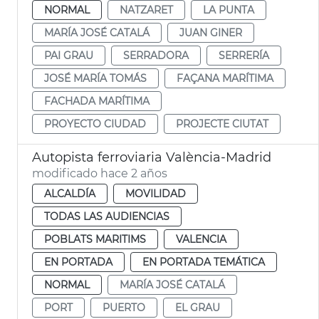
NORMAL
NATZARET
LA PUNTA
MARÍA JOSÉ CATALÁ
JUAN GINER
PAI GRAU
SERRADORA
SERRERÍA
JOSÉ MARÍA TOMÁS
FAÇANA MARÍTIMA
FACHADA MARÍTIMA
PROYECTO CIUDAD
PROJECTE CIUTAT
Autopista ferroviaria València-Madrid
modificado hace 2 años
ALCALDÍA
MOVILIDAD
TODAS LAS AUDIENCIAS
POBLATS MARITIMS
VALENCIA
EN PORTADA
EN PORTADA TEMÁTICA
NORMAL
MARÍA JOSÉ CATALÁ
PORT
PUERTO
EL GRAU