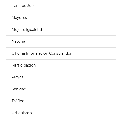
Feria de Julio
Mayores
Mujer e Igualdad
Naturia
Oficina Información Consumidor
Participación
Playas
Sanidad
Tráfico
Urbanismo