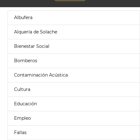
Albufera
Alquería de Solache
Bienestar Social
Bomberos
Contaminación Acústica
Cultura
Educación
Empleo
Fallas