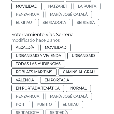
MOVILIDAD
NATZARET
LA PUNTA
PENYA-ROJA
MARÍA JOSÉ CATALÁ
EL GRAU
SERRADORA
SERRERÍA
Soterramiento vías Serrería
modificado hace 2 años
ALCALDÍA
MOVILIDAD
URBANISMO Y VIVIENDA
URBANISMO
TODAS LAS AUDIENCIAS
POBLATS MARITIMS
CAMINS AL GRAU
VALENCIA
EN PORTADA
EN PORTADA TEMÁTICA
NORMAL
PENYA-ROJA
MARÍA JOSÉ CATALÁ
PORT
PUERTO
EL GRAU
SERRADORA
SERRERÍA