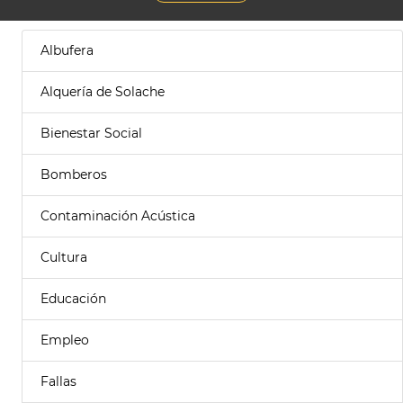
Albufera
Alquería de Solache
Bienestar Social
Bomberos
Contaminación Acústica
Cultura
Educación
Empleo
Fallas