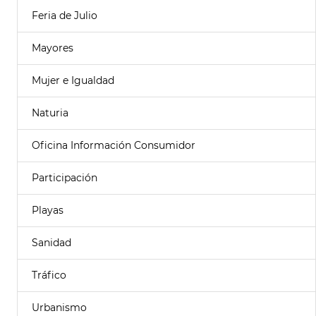
Feria de Julio
Mayores
Mujer e Igualdad
Naturia
Oficina Información Consumidor
Participación
Playas
Sanidad
Tráfico
Urbanismo