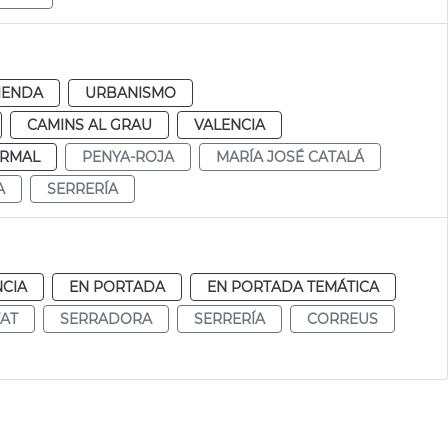
IENDA
URBANISMO
CAMINS AL GRAU
VALENCIA
RMAL
PENYA-ROJA
MARÍA JOSÉ CATALÁ
A
SERRERÍA
NCIA
EN PORTADA
EN PORTADA TEMÁTICA
TAT
SERRADORA
SERRERÍA
CORREUS