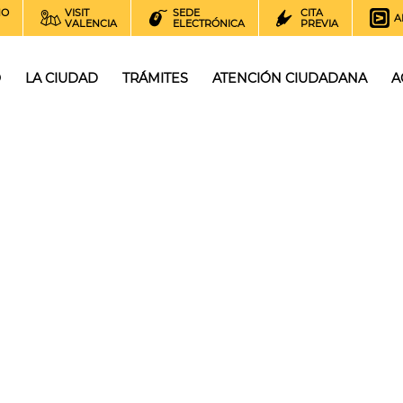
NO
VISIT
SEDE
CITA
A
VALENCIA
ELECTRÓNICA
PREVIA
O
LA CIUDAD
TRÁMITES
ATENCIÓN CIUDADANA
A