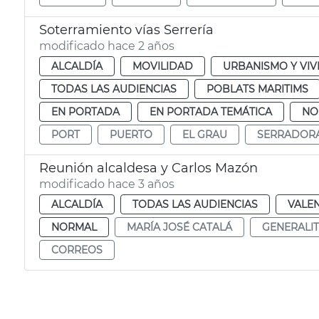
Soterramiento vías Serrería
modificado hace 2 años
ALCALDÍA
MOVILIDAD
URBANISMO Y VIV
TODAS LAS AUDIENCIAS
POBLATS MARITIMS
EN PORTADA
EN PORTADA TEMÁTICA
NO
PORT
PUERTO
EL GRAU
SERRADOR
Reunión alcaldesa y Carlos Mazón
modificado hace 3 años
ALCALDÍA
TODAS LAS AUDIENCIAS
VALE
NORMAL
MARÍA JOSÉ CATALÁ
GENERALI
CORREOS