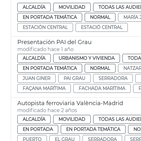
ALCALDÍA
MOVILIDAD
TODAS LAS AUDIE
EN PORTADA TEMÁTICA
NORMAL
MARÍA 
ESTACIÓN CENTRAL
ESTACIÓ CENTRAL
Presentación PAI del Grau
modificado hace 1 año
ALCALDÍA
URBANISMO Y VIVIENDA
TODA
EN PORTADA TEMÁTICA
NORMAL
NATZA
JUAN GINER
PAI GRAU
SERRADORA
FAÇANA MARÍTIMA
FACHADA MARÍTIMA
Autopista ferroviaria València-Madrid
modificado hace 2 años
ALCALDÍA
MOVILIDAD
TODAS LAS AUDIE
EN PORTADA
EN PORTADA TEMÁTICA
NO
PUERTO
EL GRAU
SERRADORA
SER