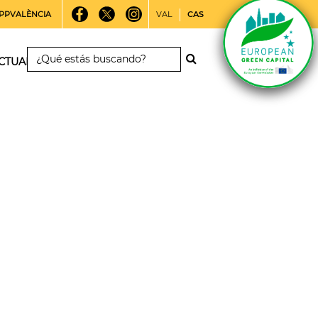
PPVALÈNCIA
VAL
CAS
CTUALIDAD