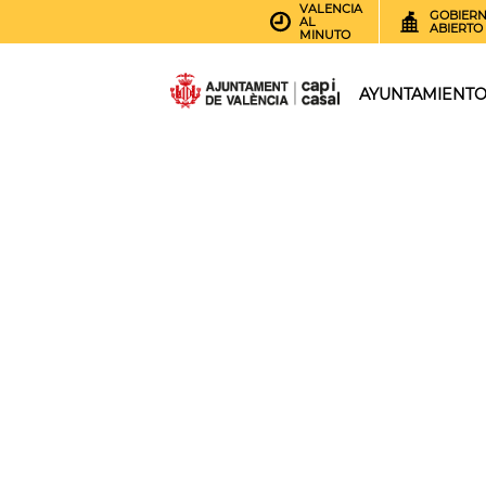
VALENCIA
GOBIER
AL
ABIERTO
MINUTO
AYUNTAMIENT