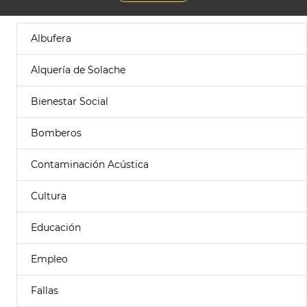
Albufera
Alquería de Solache
Bienestar Social
Bomberos
Contaminación Acústica
Cultura
Educación
Empleo
Fallas