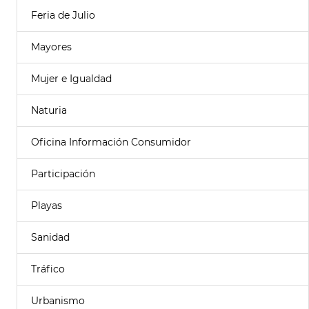
Feria de Julio
Mayores
Mujer e Igualdad
Naturia
Oficina Información Consumidor
Participación
Playas
Sanidad
Tráfico
Urbanismo