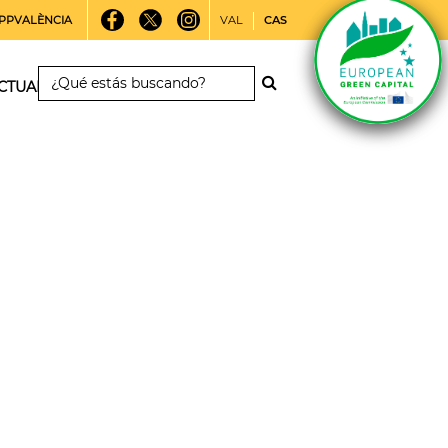
PPVALÈNCIA
VAL
CAS
CTUALIDAD