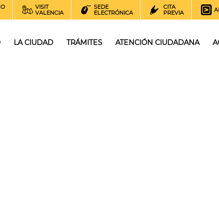
NO
VISIT
SEDE
CITA
A
VALENCIA
ELECTRÓNICA
PREVIA
O
LA CIUDAD
TRÁMITES
ATENCIÓN CIUDADANA
A