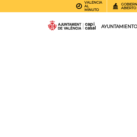
VALENCIA
GOBIER
AL
ABIERTO
MINUTO
AYUNTAMIENT