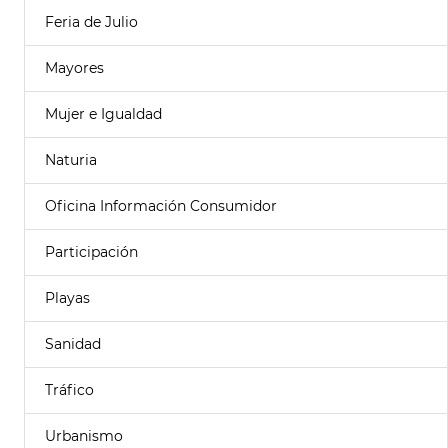
Feria de Julio
Mayores
Mujer e Igualdad
Naturia
Oficina Información Consumidor
Participación
Playas
Sanidad
Tráfico
Urbanismo