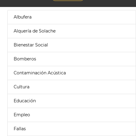
Albufera
Alquería de Solache
Bienestar Social
Bomberos
Contaminación Acústica
Cultura
Educación
Empleo
Fallas