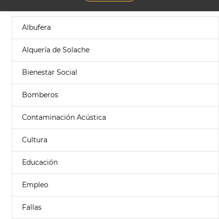
Albufera
Alquería de Solache
Bienestar Social
Bomberos
Contaminación Acústica
Cultura
Educación
Empleo
Fallas