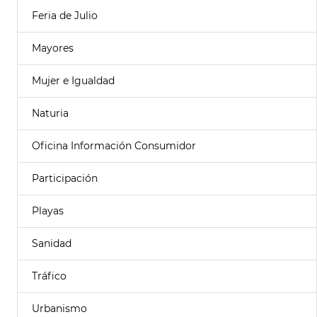
Feria de Julio
Mayores
Mujer e Igualdad
Naturia
Oficina Información Consumidor
Participación
Playas
Sanidad
Tráfico
Urbanismo