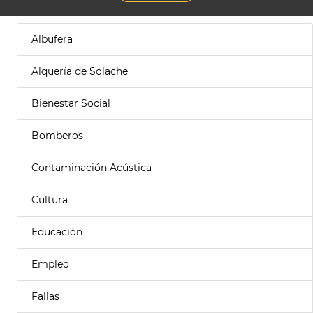
Albufera
Alquería de Solache
Bienestar Social
Bomberos
Contaminación Acústica
Cultura
Educación
Empleo
Fallas