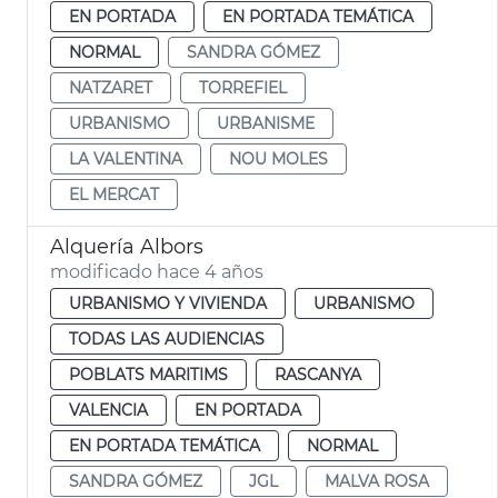
EN PORTADA
EN PORTADA TEMÁTICA
NORMAL
SANDRA GÓMEZ
NATZARET
TORREFIEL
URBANISMO
URBANISME
LA VALENTINA
NOU MOLES
EL MERCAT
Alquería Albors
modificado hace 4 años
URBANISMO Y VIVIENDA
URBANISMO
TODAS LAS AUDIENCIAS
POBLATS MARITIMS
RASCANYA
VALENCIA
EN PORTADA
EN PORTADA TEMÁTICA
NORMAL
SANDRA GÓMEZ
JGL
MALVA ROSA