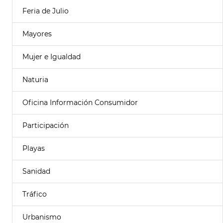
Feria de Julio
Mayores
Mujer e Igualdad
Naturia
Oficina Información Consumidor
Participación
Playas
Sanidad
Tráfico
Urbanismo