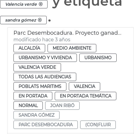
y etiqueta
Valencia verde
.
sandra gómez
Parc Desembocadura. Proyecto ganador
modificado hace 3 años
ALCALDÍA
MEDIO AMBIENTE
URBANISMO Y VIVIENDA
URBANISMO
VALENCIA VERDE
TODAS LAS AUDIENCIAS
POBLATS MARITIMS
VALENCIA
EN PORTADA
EN PORTADA TEMÁTICA
NORMAL
JOAN RIBÓ
SANDRA GÓMEZ
PARC DESEMBOCADURA
(CON)FLUIR