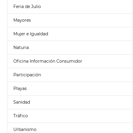
Feria de Julio
Mayores
Mujer e Igualdad
Naturia
Oficina Información Consumidor
Participación
Playas
Sanidad
Tráfico
Urbanismo