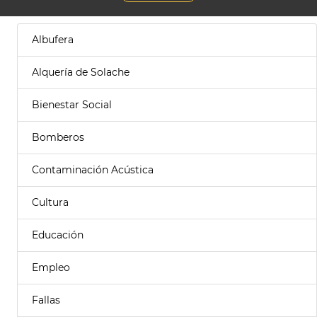
Albufera
Alquería de Solache
Bienestar Social
Bomberos
Contaminación Acústica
Cultura
Educación
Empleo
Fallas