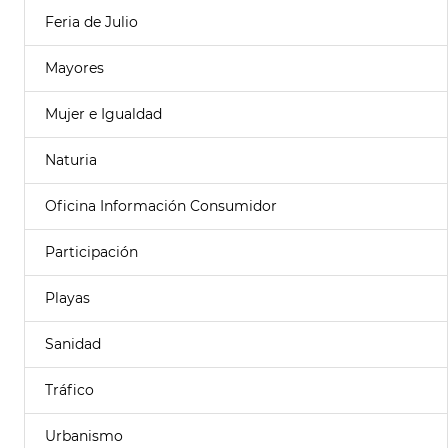
Feria de Julio
Mayores
Mujer e Igualdad
Naturia
Oficina Información Consumidor
Participación
Playas
Sanidad
Tráfico
Urbanismo