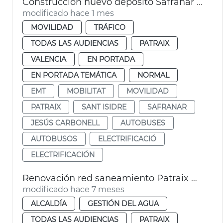
Construcción nuevo depósito Safranar EMT València
modificado hace 1 mes
MOVILIDAD
TRÁFICO
TODAS LAS AUDIENCIAS
PATRAIX
VALENCIA
EN PORTADA
EN PORTADA TEMÁTICA
NORMAL
EMT
MOBILITAT
MOVILIDAD
PATRAIX
SANT ISIDRE
SAFRANAR
JESÚS CARBONELL
AUTOBUSES
AUTOBUSOS
ELECTRIFICACIÓ
ELECTRIFICACIÓN
Renovación red saneamiento Patraix València
modificado hace 7 meses
ALCALDÍA
GESTIÓN DEL AGUA
TODAS LAS AUDIENCIAS
PATRAIX