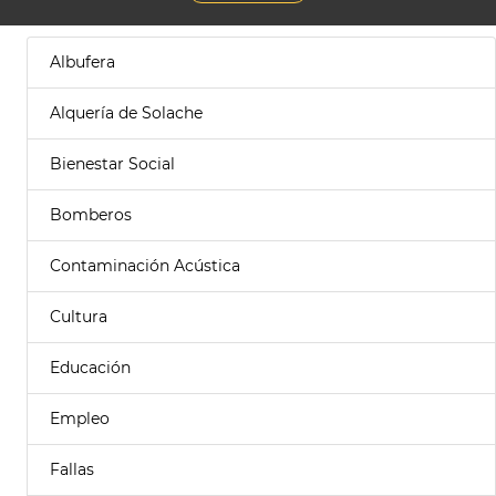
Albufera
Alquería de Solache
Bienestar Social
Bomberos
Contaminación Acústica
Cultura
Educación
Empleo
Fallas