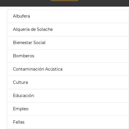
Albufera
Alquería de Solache
Bienestar Social
Bomberos
Contaminación Acústica
Cultura
Educación
Empleo
Fallas