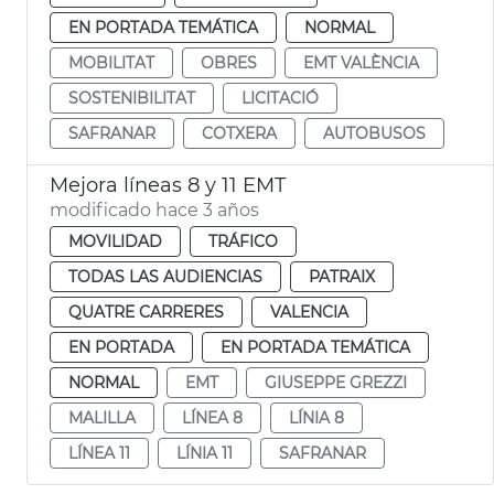
EN PORTADA TEMÁTICA
NORMAL
MOBILITAT
OBRES
EMT VALÈNCIA
SOSTENIBILITAT
LICITACIÓ
SAFRANAR
COTXERA
AUTOBUSOS
Mejora líneas 8 y 11 EMT
modificado hace 3 años
MOVILIDAD
TRÁFICO
TODAS LAS AUDIENCIAS
PATRAIX
QUATRE CARRERES
VALENCIA
EN PORTADA
EN PORTADA TEMÁTICA
NORMAL
EMT
GIUSEPPE GREZZI
MALILLA
LÍNEA 8
LÍNIA 8
LÍNEA 11
LÍNIA 11
SAFRANAR