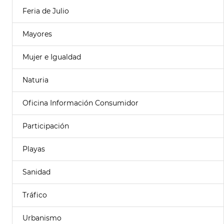
Feria de Julio
Mayores
Mujer e Igualdad
Naturia
Oficina Información Consumidor
Participación
Playas
Sanidad
Tráfico
Urbanismo