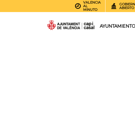
VALENCIA
GOBIER
AL
ABIERTO
MINUTO
AYUNTAMIENT