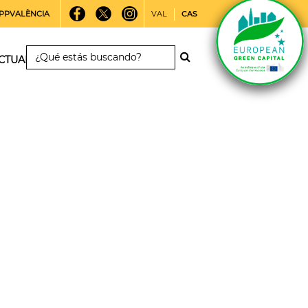
PPVALÈNCIA
VAL
CAS
CTUALIDAD