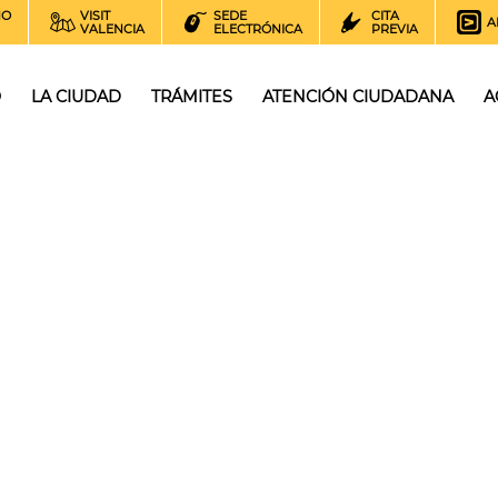
NO
VISIT
SEDE
CITA
A
VALENCIA
ELECTRÓNICA
PREVIA
O
LA CIUDAD
TRÁMITES
ATENCIÓN CIUDADANA
A