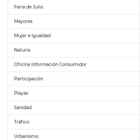
Feria de Julio
Mayores
Mujer e Igualdad
Naturia
Oficina Información Consumidor
Participación
Playas
Sanidad
Tráfico
Urbanismo