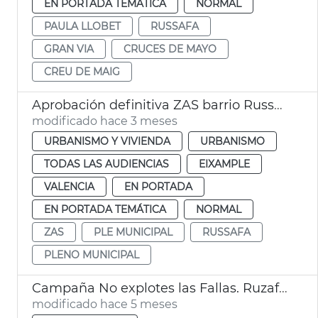
EN PORTADA TEMÁTICA
NORMAL
PAULA LLOBET
RUSSAFA
GRAN VIA
CRUCES DE MAYO
CREU DE MAIG
Aprobación definitiva ZAS barrio Russafa València
modificado hace 3 meses
URBANISMO Y VIVIENDA
URBANISMO
TODAS LAS AUDIENCIAS
EIXAMPLE
VALENCIA
EN PORTADA
EN PORTADA TEMÁTICA
NORMAL
ZAS
PLE MUNICIPAL
RUSSAFA
PLENO MUNICIPAL
Campaña No explotes las Fallas. Ruzafa València
modificado hace 5 meses