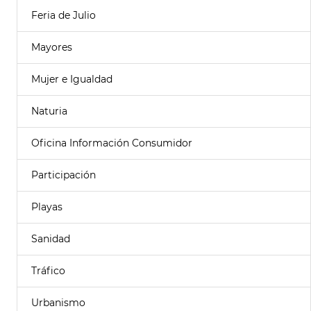
Feria de Julio
Mayores
Mujer e Igualdad
Naturia
Oficina Información Consumidor
Participación
Playas
Sanidad
Tráfico
Urbanismo