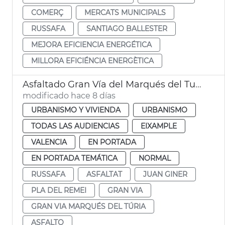
COMERÇ
MERCATS MUNICIPALS
RUSSAFA
SANTIAGO BALLESTER
MEJORA EFICIENCIA ENERGÉTICA
MILLORA EFICIÉNCIA ENERGÈTICA
Asfaltado Gran Vía del Marqués del Turia València
modificado hace 8 días
URBANISMO Y VIVIENDA
URBANISMO
TODAS LAS AUDIENCIAS
EIXAMPLE
VALENCIA
EN PORTADA
EN PORTADA TEMÁTICA
NORMAL
RUSSAFA
ASFALTAT
JUAN GINER
PLA DEL REMEI
GRAN VIA
GRAN VIA MARQUÉS DEL TÚRIA
ASFALTO