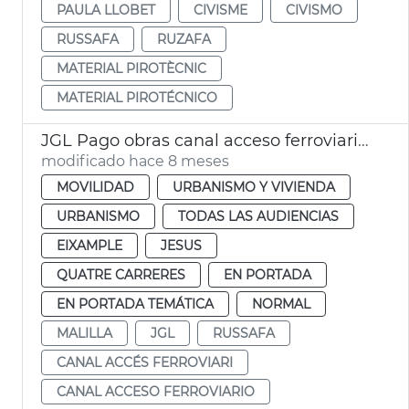
PAULA LLOBET
CIVISME
CIVISMO
RUSSAFA
RUZAFA
MATERIAL PIROTÈCNIC
MATERIAL PIROTÉCNICO
JGL Pago obras canal acceso ferroviario València
modificado hace 8 meses
MOVILIDAD
URBANISMO Y VIVIENDA
URBANISMO
TODAS LAS AUDIENCIAS
EIXAMPLE
JESUS
QUATRE CARRERES
EN PORTADA
EN PORTADA TEMÁTICA
NORMAL
MALILLA
JGL
RUSSAFA
CANAL ACCÉS FERROVIARI
CANAL ACCESO FERROVIARIO