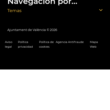
Navegación por...
Temas
Ajuntament de València ©
2026
Aviso
Política
Política de
Agencia Antifraude
Mapa
legal
privacidad
cookies
Web