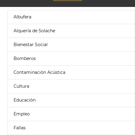
Albufera
Alquería de Solache
Bienestar Social
Bomberos
Contaminación Acústica
Cultura
Educación
Empleo
Fallas