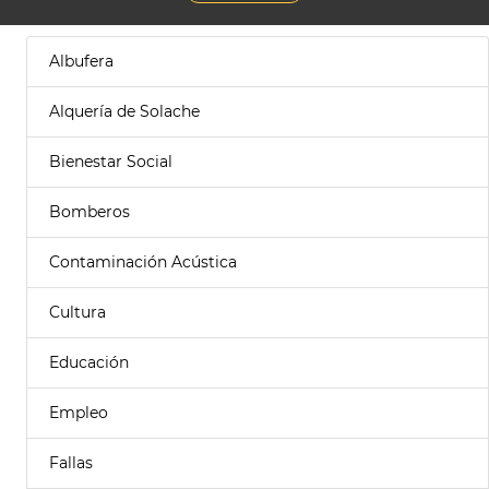
Albufera
Alquería de Solache
Bienestar Social
Bomberos
Contaminación Acústica
Cultura
Educación
Empleo
Fallas