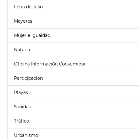
Feria de Julio
Mayores
Mujer e Igualdad
Naturia
Oficina Información Consumidor
Participación
Playas
Sanidad
Tráfico
Urbanismo