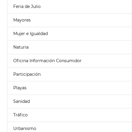
Feria de Julio
Mayores
Mujer e Igualdad
Naturia
Oficina Información Consumidor
Participación
Playas
Sanidad
Tráfico
Urbanismo