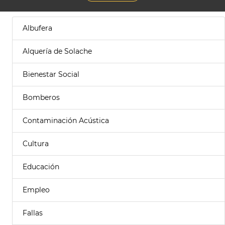
Albufera
Alquería de Solache
Bienestar Social
Bomberos
Contaminación Acústica
Cultura
Educación
Empleo
Fallas