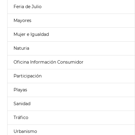
Feria de Julio
Mayores
Mujer e Igualdad
Naturia
Oficina Información Consumidor
Participación
Playas
Sanidad
Tráfico
Urbanismo