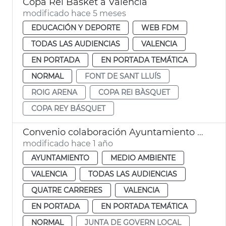
Copa Rei Basket a València
modificado hace 5 meses
EDUCACIÓN Y DEPORTE
WEB FDM
TODAS LAS AUDIENCIAS
VALENCIA
EN PORTADA
EN PORTADA TEMÁTICA
NORMAL
FONT DE SANT LLUÍS
ROIG ARENA
COPA REI BÀSQUET
COPA REY BÁSQUET
Convenio colaboración Ayuntamiento - Roig Arena gestión jardín València
modificado hace 1 año
AYUNTAMIENTO
MEDIO AMBIENTE
VALENCIA
TODAS LAS AUDIENCIAS
QUATRE CARRERES
VALENCIA
EN PORTADA
EN PORTADA TEMÁTICA
NORMAL
JUNTA DE GOVERN LOCAL