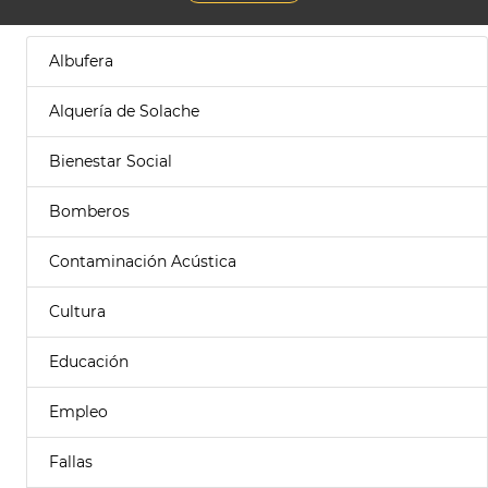
Albufera
Alquería de Solache
Bienestar Social
Bomberos
Contaminación Acústica
Cultura
Educación
Empleo
Fallas