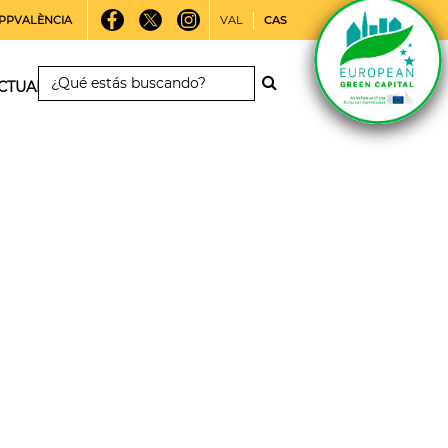
PPVALÈNCIA
VAL
CAS
CTUALIDAD