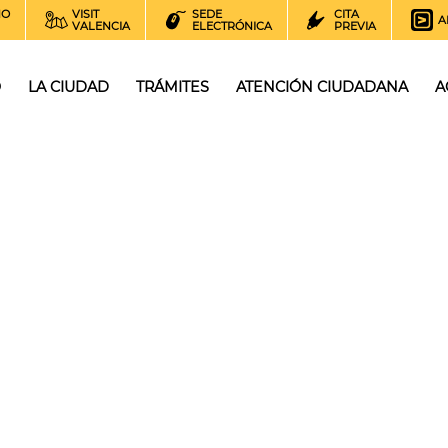
NO
VISIT
SEDE
CITA
A
VALENCIA
ELECTRÓNICA
PREVIA
O
LA CIUDAD
TRÁMITES
ATENCIÓN CIUDADANA
A