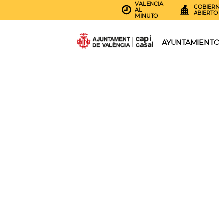
VALENCIA
GOBIER
AL
ABIERTO
MINUTO
AYUNTAMIENT