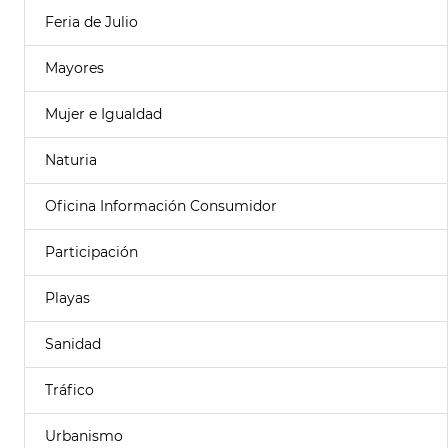
Feria de Julio
Mayores
Mujer e Igualdad
Naturia
Oficina Información Consumidor
Participación
Playas
Sanidad
Tráfico
Urbanismo