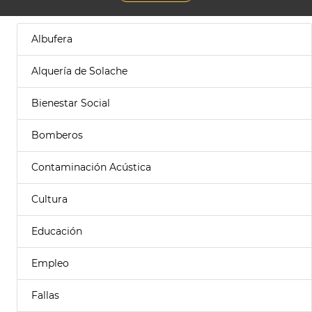
Albufera
Alquería de Solache
Bienestar Social
Bomberos
Contaminación Acústica
Cultura
Educación
Empleo
Fallas