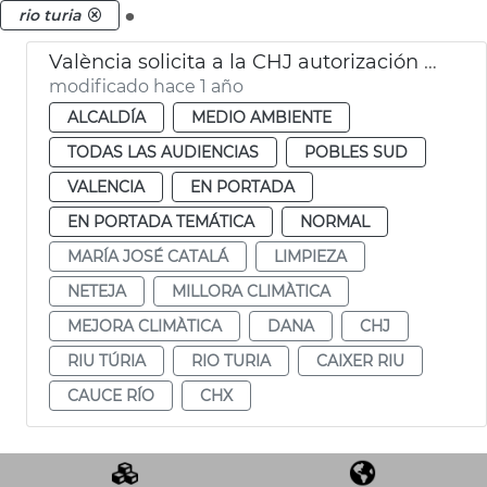
.
rio turia
València solicita a la CHJ autorización para limipar el cauce del Turia
modificado hace 1 año
ALCALDÍA
MEDIO AMBIENTE
TODAS LAS AUDIENCIAS
POBLES SUD
VALENCIA
EN PORTADA
EN PORTADA TEMÁTICA
NORMAL
MARÍA JOSÉ CATALÁ
LIMPIEZA
NETEJA
MILLORA CLIMÀTICA
MEJORA CLIMÀTICA
DANA
CHJ
RIU TÚRIA
RIO TURIA
CAIXER RIU
CAUCE RÍO
CHX