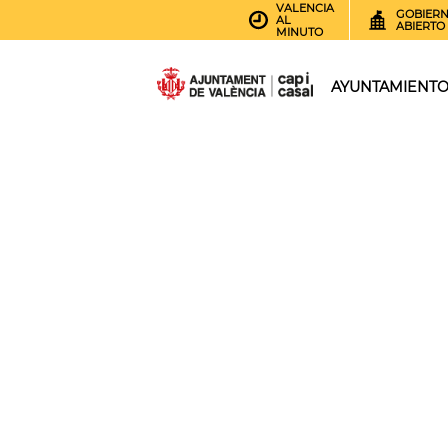
VALENCIA
GOBIER
AL
ABIERTO
MINUTO
AYUNTAMIENT