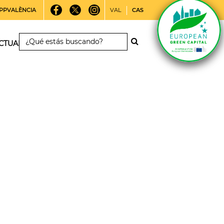
PPVALÈNCIA
VAL
CAS
CTUALIDAD