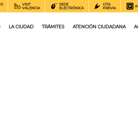
NO
VISIT
SEDE
CITA
A
VALENCIA
ELECTRÓNICA
PREVIA
O
LA CIUDAD
TRÁMITES
ATENCIÓN CIUDADANA
A