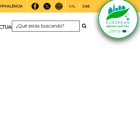
PPVALÈNCIA
VAL
CAS
CTUALIDAD