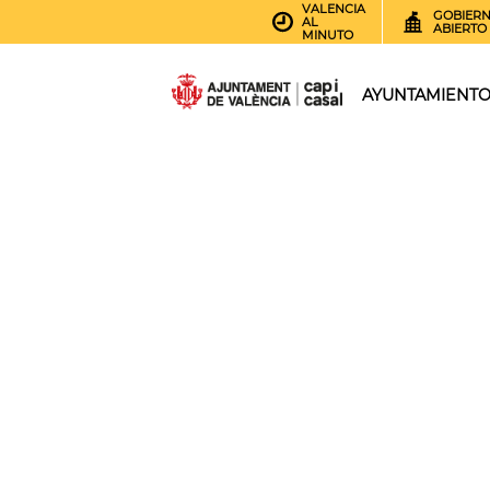
VALENCIA
GOBIER
AL
ABIERTO
MINUTO
AYUNTAMIENT