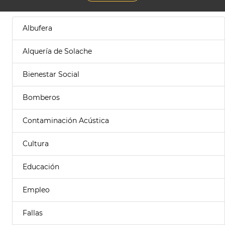
Albufera
Alquería de Solache
Bienestar Social
Bomberos
Contaminación Acústica
Cultura
Educación
Empleo
Fallas