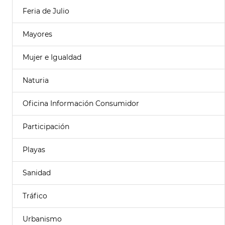
Feria de Julio
Mayores
Mujer e Igualdad
Naturia
Oficina Información Consumidor
Participación
Playas
Sanidad
Tráfico
Urbanismo