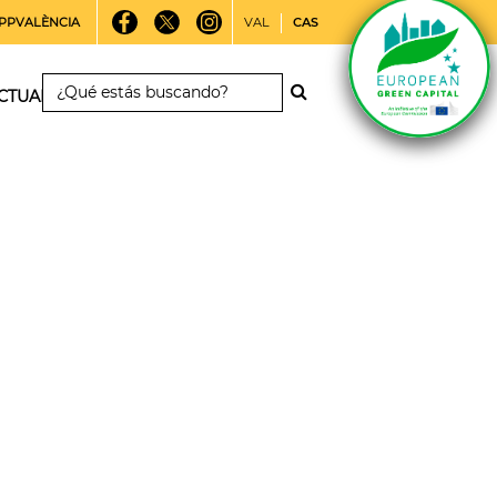
PPVALÈNCIA
VAL
CAS
CTUALIDAD