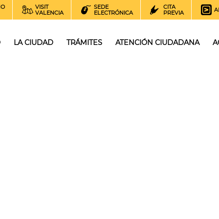
NO
VISIT
SEDE
CITA
A
VALENCIA
ELECTRÓNICA
PREVIA
O
LA CIUDAD
TRÁMITES
ATENCIÓN CIUDADANA
A