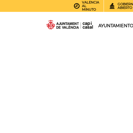
VALENCIA
GOBIER
AL
ABIERTO
MINUTO
AYUNTAMIENT