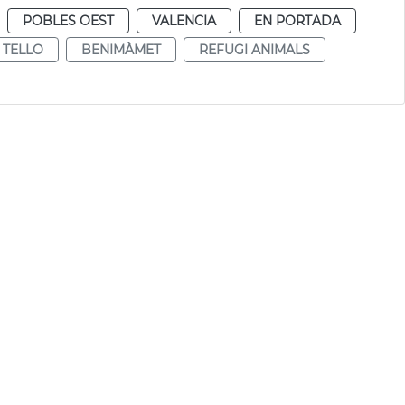
POBLES OEST
VALENCIA
EN PORTADA
 TELLO
BENIMÀMET
REFUGI ANIMALS