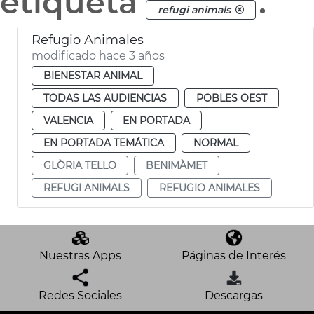
etiqueta
.
refugi animals
Refugio Animales
modificado hace 3 años
BIENESTAR ANIMAL
TODAS LAS AUDIENCIAS
POBLES OEST
VALENCIA
EN PORTADA
EN PORTADA TEMÁTICA
NORMAL
GLÒRIA TELLO
BENIMÀMET
REFUGI ANIMALS
REFUGIO ANIMALES
Nuestras Apps
Páginas de Interés
Redes Sociales
Descargas