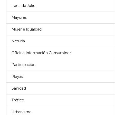
Feria de Julio
Mayores
Mujer e Igualdad
Naturia
Oficina Información Consumidor
Participación
Playas
Sanidad
Tráfico
Urbanismo