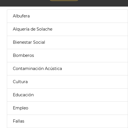
Albufera
Alquería de Solache
Bienestar Social
Bomberos
Contaminación Acústica
Cultura
Educación
Empleo
Fallas