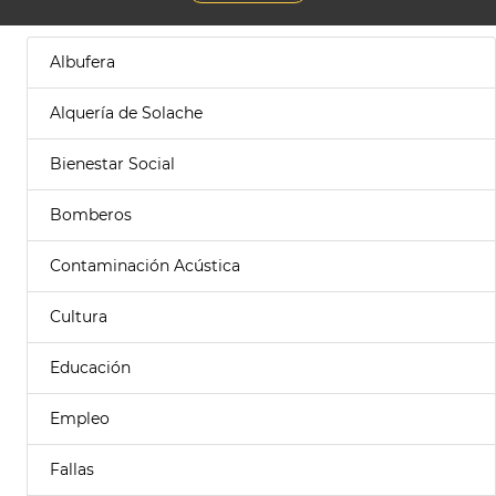
Albufera
Alquería de Solache
Bienestar Social
Bomberos
Contaminación Acústica
Cultura
Educación
Empleo
Fallas