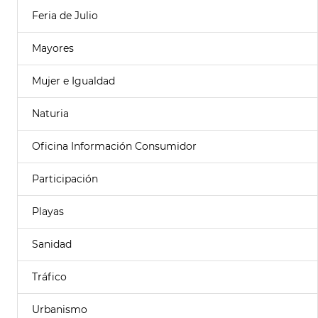
Feria de Julio
Mayores
Mujer e Igualdad
Naturia
Oficina Información Consumidor
Participación
Playas
Sanidad
Tráfico
Urbanismo