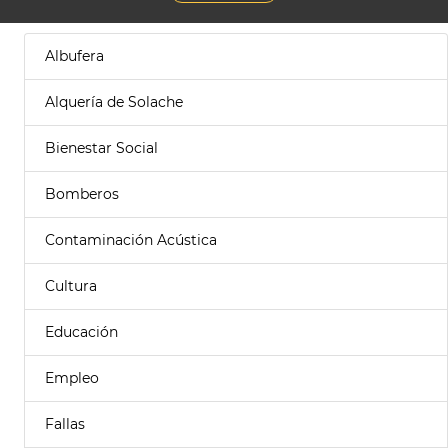
Albufera
Alquería de Solache
Bienestar Social
Bomberos
Contaminación Acústica
Cultura
Educación
Empleo
Fallas