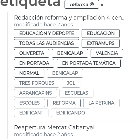
etiqueta
.
reforma
Redacción reforma y ampliación 4 centros escolares
modificado hace 2 años
EDUCACIÓN Y DEPORTE
EDUCACIÓN
TODAS LAS AUDIENCIAS
EXTRAMURS
OLIVERETA
BENICALAP
VALENCIA
EN PORTADA
EN PORTADA TEMÁTICA
NORMAL
BENICALAP
TRES FORQUES
JGL
ARRANCAPINS
ESCUELAS
ESCOLES
REFORMA
LA PETXINA
EDIFICANT
EDIFICANDO
Reapertura Mercat Cabanyal
modificado hace 2 años