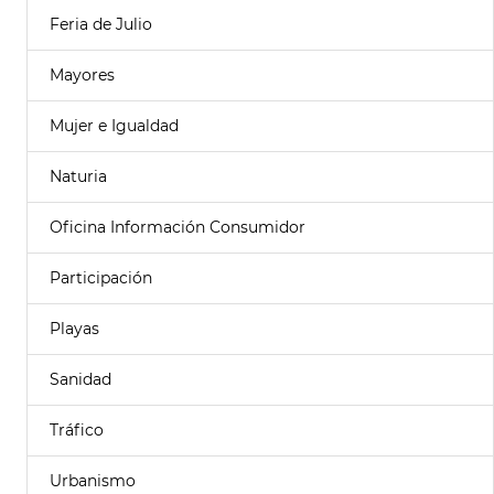
Feria de Julio
Mayores
Mujer e Igualdad
Naturia
Oficina Información Consumidor
Participación
Playas
Sanidad
Tráfico
Urbanismo