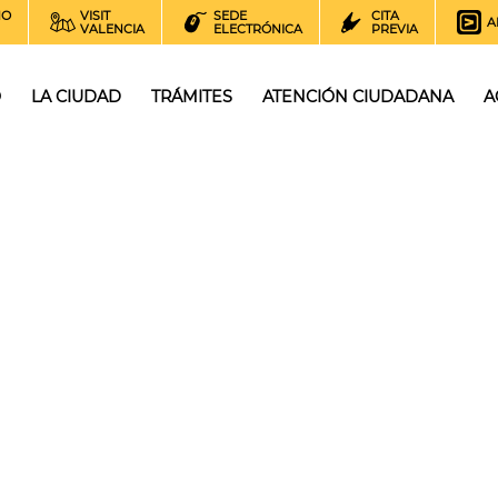
NO
VISIT
SEDE
CITA
A
VALENCIA
ELECTRÓNICA
PREVIA
O
LA CIUDAD
TRÁMITES
ATENCIÓN CIUDADANA
A