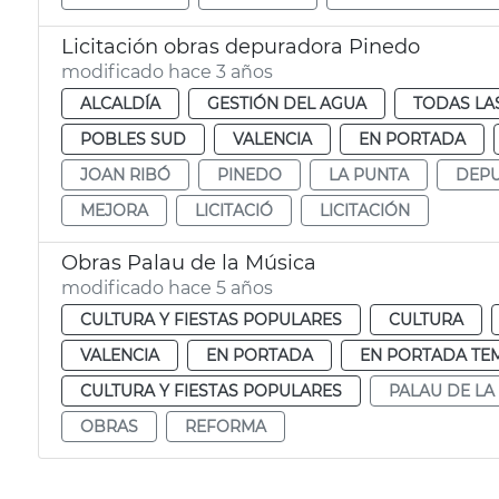
Licitación obras depuradora Pinedo
modificado hace 3 años
ALCALDÍA
GESTIÓN DEL AGUA
TODAS LA
POBLES SUD
VALENCIA
EN PORTADA
JOAN RIBÓ
PINEDO
LA PUNTA
DEPU
MEJORA
LICITACIÓ
LICITACIÓN
Obras Palau de la Música
modificado hace 5 años
CULTURA Y FIESTAS POPULARES
CULTURA
VALENCIA
EN PORTADA
EN PORTADA TE
CULTURA Y FIESTAS POPULARES
PALAU DE LA
OBRAS
REFORMA