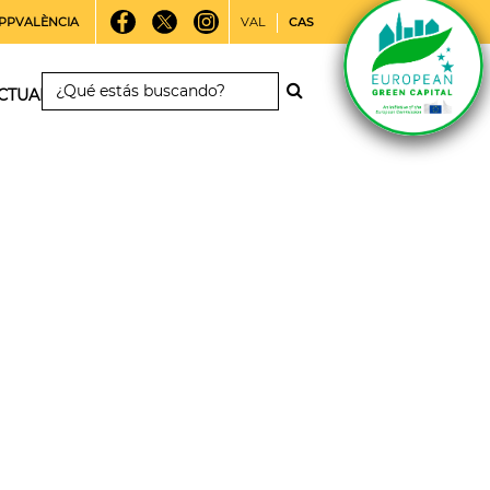
PPVALÈNCIA
VAL
CAS
CTUALIDAD