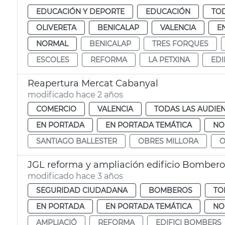
EDUCACIÓN Y DEPORTE
EDUCACIÓN
TOD
OLIVERETA
BENICALAP
VALENCIA
E
NORMAL
BENICALAP
TRES FORQUES
ESCOLES
REFORMA
LA PETXINA
EDI
Reapertura Mercat Cabanyal
modificado hace 2 años
COMERCIO
VALENCIA
TODAS LAS AUDIEN
EN PORTADA
EN PORTADA TEMÁTICA
NO
SANTIAGO BALLESTER
OBRES MILLORA
O
JGL reforma y ampliación edificio Bombero
modificado hace 3 años
SEGURIDAD CIUDADANA
BOMBEROS
TO
EN PORTADA
EN PORTADA TEMÁTICA
NO
AMPLIACIÓ
REFORMA
EDIFICI BOMBERS