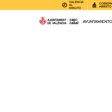
VALENCIA
GOBIER
AL
ABIERTO
MINUTO
AYUNTAMIENT