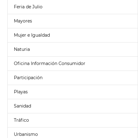
Feria de Julio
Mayores
Mujer e Igualdad
Naturia
Oficina Información Consumidor
Participación
Playas
Sanidad
Tráfico
Urbanismo