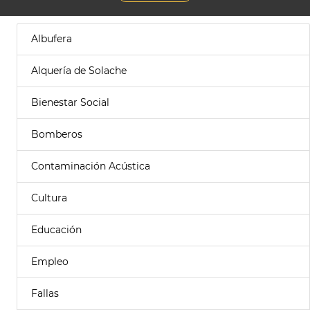
Albufera
Alquería de Solache
Bienestar Social
Bomberos
Contaminación Acústica
Cultura
Educación
Empleo
Fallas