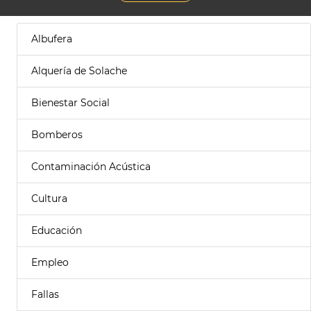
Albufera
Alquería de Solache
Bienestar Social
Bomberos
Contaminación Acústica
Cultura
Educación
Empleo
Fallas