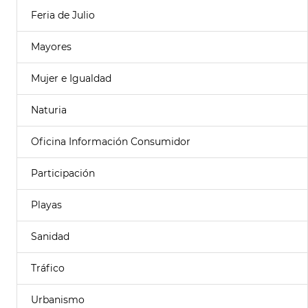
Feria de Julio
Mayores
Mujer e Igualdad
Naturia
Oficina Información Consumidor
Participación
Playas
Sanidad
Tráfico
Urbanismo